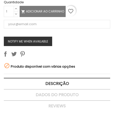
Quantidade
favorite_border
ADICIONAR AO CARRINHO

NOTIFY ME WHEN AVAILABLE

Produto disponível com várias opções
DESCRIÇÃO
DADOS DO PRODUTO
REVIEWS