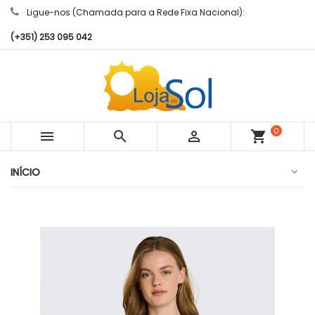
Ligue-nos (Chamada para a Rede Fixa Nacional):
(+351) 253 095 042
0



shopping_cart
artigos
INÍCIO