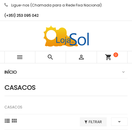
Ligue-nos (Chamada para a Rede Fixa Nacional):
(+351) 253 095 042
0



shopping_cart
artigos
INÍCIO
CASACOS
CASACOS



FILTRAR