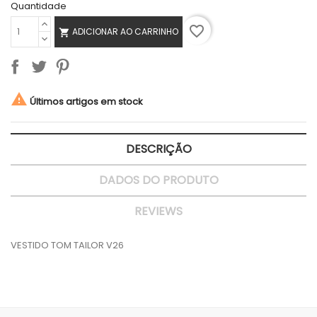
Quantidade
favorite_border
ADICIONAR AO CARRINHO


Últimos artigos em stock
DESCRIÇÃO
DADOS DO PRODUTO
REVIEWS
VESTIDO TOM TAILOR V26