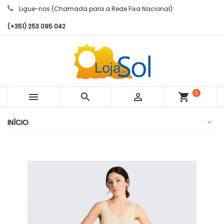
Ligue-nos (Chamada para a Rede Fixa Nacional):
(+351) 253 095 042
0



shopping_cart
artigos
INÍCIO