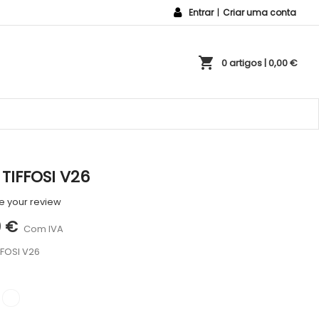
Entrar
|
Criar uma conta
shopping_cart
0 artigos
| 0,00 €
 TIFFOSI V26
e your review
9 €
Com IVA
FFOSI V26
ETO
BRANCO