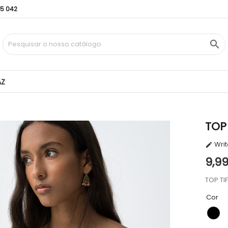
95 042

AZ
TOP
Writ

9,9
TOP TI
Cor
PR